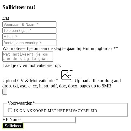
Solliciteer nu!
404
Wat motiveert je om aan de slag te gaan bij Hummingbirds? *
*
Laad je cv en motivatiebrief op:
Upload CV & Motivatiebrief
*
Upload a file
or drag and
drop.
txt, asc, c, cc, h, srt, pdf, doc, docx, pages up to 5MB
Voorwaarden
*
IK GA AKKOORD MET HET PRIVACYBELEID
HP Name
Solliciteer