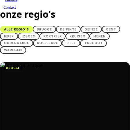
Contact
onze regio's
ALLE REGIO'S
BRUGGE
DE PINTE
DEINZE
GENT
IEPER
IZEGEM
KORTRIJK
KRUISEM
MENEN
OUDENAARDE
ROESELARE
TIELT
TORHOUT
WAREGEM
BRUGGE