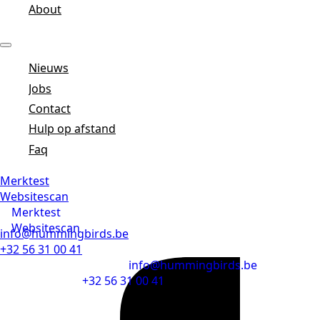
About
Nieuws
Jobs
Contact
Hulp op afstand
Faq
Merktest
Websitescan
Merktest
Websitescan
info@hummingbirds.be
+32 56 31 00 41
info@hummingbirds.be
+32 56 31 00 41