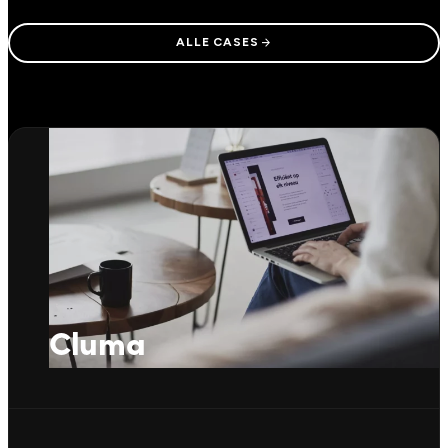
arrow_forward
ALLE CASES
Cluma