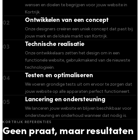
wensen en doelen te begrijpen voor jouw website in
Kortrijk.
Ontwikkelen van een concept
02
Onze designers creëren een uniek concept dat past bij
jouw merk en de lokale markt van Kortrijk.
Technische realisatie
03
Onze ontwikkelaars zetten het design om in een
functionele website, gebruikmakend van de nieuwste
technologieën.
Testen en optimaliseren
04
We voeren grondige tests uit om ervoor te zorgen dat
jouw website op alle apparaten perfect functioneert.
Lancering en ondersteuning
05
We lanceren jouw website en blijven beschikbaar voor
ondersteuning en onderhoud wanneer dat nodig is.
KORTRIJK REFERENTIES
Geen praat, maar resultaten