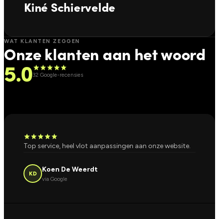
Kiné Schiervelde
WAT KLANTEN ZEGGEN
Onze klanten aan het woord
5.0
star
star
star
star
star
32 Google-recensies
star
star
star
star
star
Top service, heel vlot aanpassingen aan onze website.
Koen De Weerdt
KD
via Google