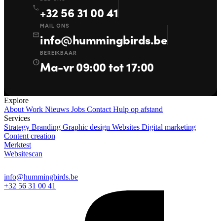
call
+32 56 31 00 41
MAIL ONS
mail
info@hummingbirds.be
BEREIKBAAR
schedule
Ma-vr 09:00 tot 17:00
Explore
About
Work
Nieuws
Jobs
Contact
Hulp op afstand
Services
Strategy
Branding
Graphic design
Websites
Digital marketing
Content creation
Merktest
Websitescan
info@hummingbirds.be
+32 56 31 00 41