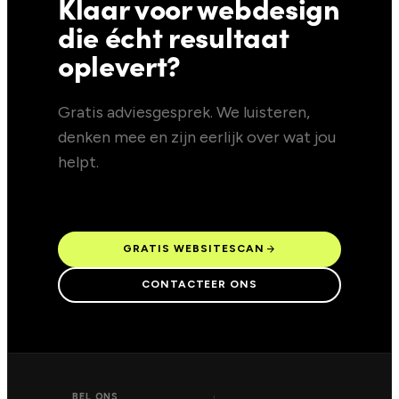
Klaar voor webdesign
die écht resultaat
oplevert?
Gratis adviesgesprek. We luisteren,
denken mee en zijn eerlijk over wat jou
helpt.
arrow_forward
GRATIS WEBSITESCAN
CONTACTEER ONS
BEL ONS