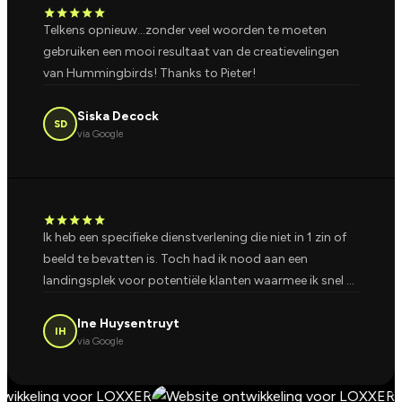
star
star
star
star
star
Telkens opnieuw...zonder veel woorden te moeten
gebruiken een mooi resultaat van de creatievelingen
van Hummingbirds! Thanks to Pieter!
Siska Decock
SD
via Google
star
star
star
star
star
Ik heb een specifieke dienstverlening die niet in 1 zin of
beeld te bevatten is. Toch had ik nood aan een
landingsplek voor potentiële klanten waarmee ik snel …
Ine Huysentruyt
IH
via Google