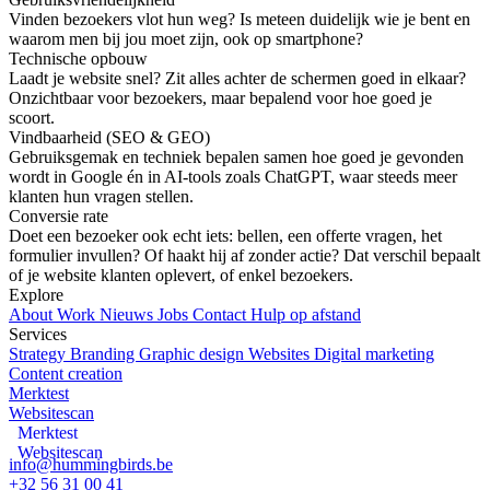
Vinden bezoekers vlot hun weg? Is meteen duidelijk wie je bent en
waarom men bij jou moet zijn, ook op smartphone?
Technische opbouw
Laadt je website snel? Zit alles achter de schermen goed in elkaar?
Onzichtbaar voor bezoekers, maar bepalend voor hoe goed je
scoort.
Vindbaarheid (SEO & GEO)
Gebruiksgemak en techniek bepalen samen hoe goed je gevonden
wordt in Google én in AI-tools zoals ChatGPT, waar steeds meer
klanten hun vragen stellen.
Conversie rate
Doet een bezoeker ook echt iets: bellen, een offerte vragen, het
formulier invullen? Of haakt hij af zonder actie? Dat verschil bepaalt
of je website klanten oplevert, of enkel bezoekers.
Explore
About
Work
Nieuws
Jobs
Contact
Hulp op afstand
Services
Strategy
Branding
Graphic design
Websites
Digital marketing
Content creation
Merktest
Websitescan
Merktest
Websitescan
info@hummingbirds.be
+32 56 31 00 41