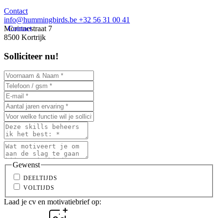
Contact
info@hummingbirds.be
+32 56 31 00 41
Morinnestraat 7
Contact
8500 Kortrijk
Solliciteer nu!
Gewenst
DEELTIJDS
VOLTIJDS
Laad je cv en motivatiebrief op: