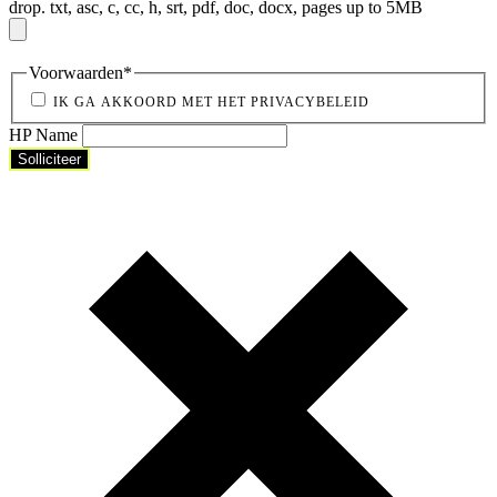
drop.
txt, asc, c, cc, h, srt, pdf, doc, docx, pages up to 5MB
Voorwaarden
*
IK GA AKKOORD MET HET PRIVACYBELEID
HP Name
Solliciteer
Solliciteer