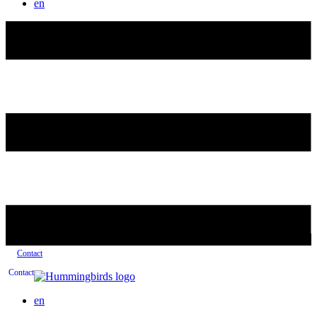
en
Contact
Contact
en