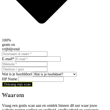
100%
gratis en
vrijblijvend
E-mail
*
Wat is je hoofddoel
HP Name
Ontvang mijn scan
Waarom
Ontvang mijn scan
Vraag een gratis scan aan en ontdek binnen 48 uur waar jouw
website punten verliest op snelheid, vindbaarheid en conversie.