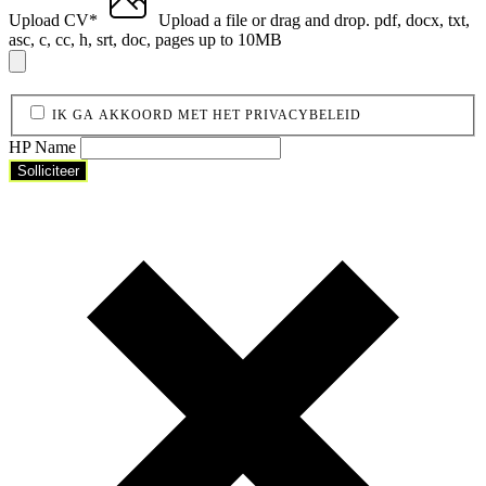
Upload CV
*
Upload a file
or drag and drop.
pdf, docx, txt,
asc, c, cc, h, srt, doc, pages up to 10MB
IK GA AKKOORD MET HET PRIVACYBELEID
HP Name
Solliciteer
Solliciteer