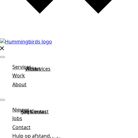
Services
Work
About
Services
Work
About
Nieuws
Faq
Jobs
Nieuws
Contact
Jobs
Contact
Hulp op afstand