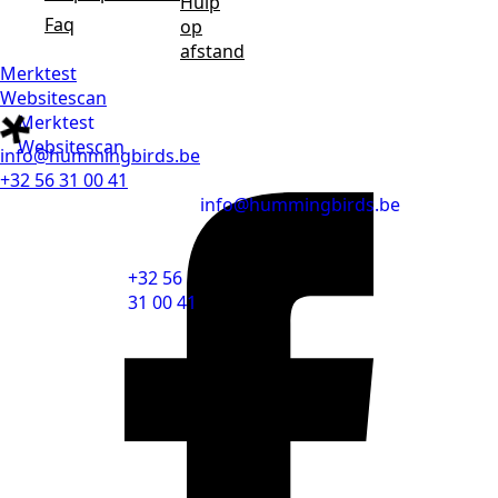
Hulp
Faq
op
afstand
Merktest
Websitescan
Merktest
Websitescan
info@hummingbirds.be
+32 56 31 00 41
info@hummingbirds.be
+32 56
31 00 41