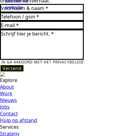
ondernemersverhaal.
Bezoek de
website
IK GA AKKOORD MET HET PRIVACYBELEID
Verzend
Verzend
Explore
About
Work
Nieuws
Jobs
Contact
Hulp op afstand
Services
Strategy