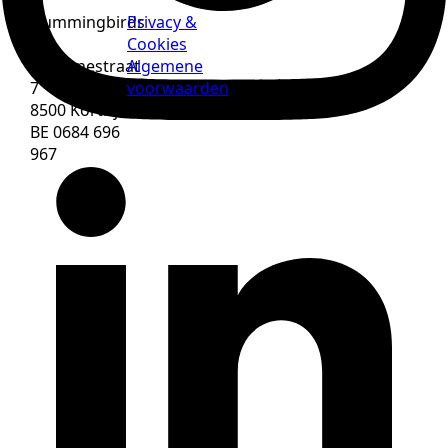
Hummingbirds
Privacy &
BV
Cookies
Morinnestraat
Algemene
7
voorwaarden
8500 Kortrijk
BE 0684 696
967