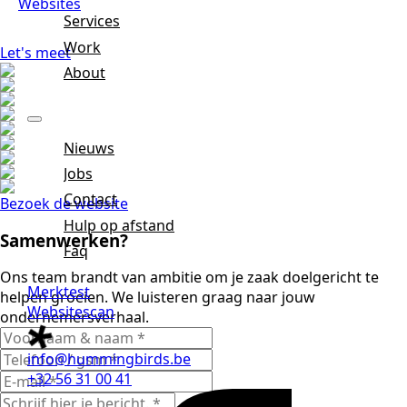
Websites
Services
Work
Let's meet
About
Nieuws
Jobs
Contact
Bezoek de website
Hulp op afstand
Samenwerken?
Faq
Ons team brandt van ambitie om je zaak doelgericht te
Merktest
helpen groeien. We luisteren graag naar jouw
Websitescan
ondernemersverhaal.
info@hummingbirds.be
+32 56 31 00 41