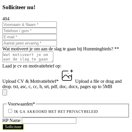
Solliciteer nu!
404
Wat motiveert je om aan de slag te gaan bij Hummingbirds? *
*
Laad je cv en motivatiebrief op:
Upload CV & Motivatiebrief
*
Upload a file
or drag and
drop.
txt, asc, c, cc, h, srt, pdf, doc, docx, pages up to 5MB
Voorwaarden
*
IK GA AKKOORD MET HET PRIVACYBELEID
HP Name
Solliciteer