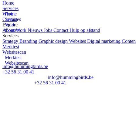
Home
Services
Work
Home
Contact
Services
Explore
Work
About
Contact
Work
Nieuws
Jobs
Contact
Hulp op afstand
Services
Strategy
Branding
Graphic design
Websites
Digital marketing
Content
Merktest
Websitescan
Merktest
Websitescan
info@hummingbirds.be
+32 56 31 00 41
info@hummingbirds.be
+32 56 31 00 41