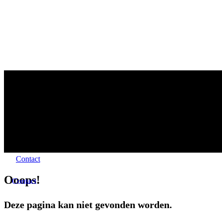
Contact
Ooops!
Contact
Deze pagina kan niet gevonden worden.