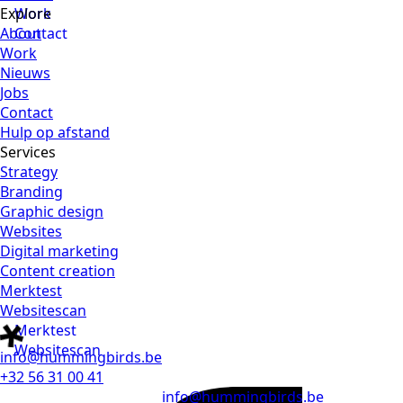
Explore
Work
About
Contact
Work
Nieuws
Jobs
Contact
Hulp op afstand
Services
Strategy
Branding
Graphic design
Websites
Digital marketing
Content creation
Merktest
Websitescan
Merktest
Websitescan
info@hummingbirds.be
+32 56 31 00 41
info@hummingbirds.be