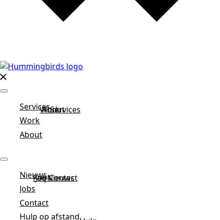
Services
Work
About
Services
Work
About
Nieuws
Faq
Jobs
Nieuws
Contact
Jobs
Contact
Hulp op afstand