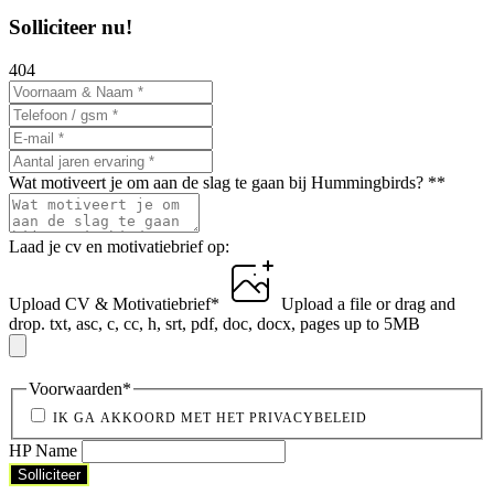
Solliciteer nu!
404
Wat motiveert je om aan de slag te gaan bij Hummingbirds? *
*
Laad je cv en motivatiebrief op:
Upload CV & Motivatiebrief
*
Upload a file
or drag and
drop.
txt, asc, c, cc, h, srt, pdf, doc, docx, pages up to 5MB
Voorwaarden
*
IK GA AKKOORD MET HET PRIVACYBELEID
HP Name
Solliciteer