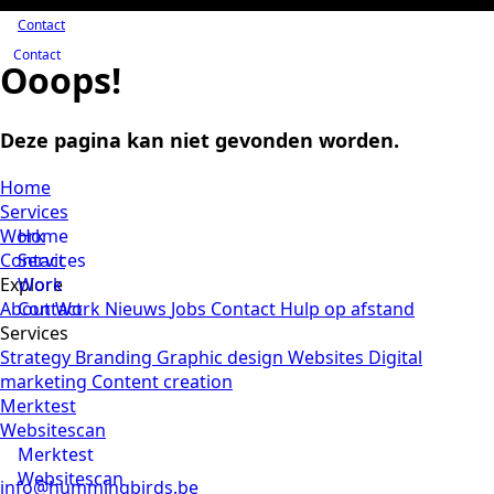
Contact
Contact
Ooops!
Deze pagina kan niet gevonden worden.
Home
Services
Work
Home
Contact
Services
Explore
Work
About
Contact
Work
Nieuws
Jobs
Contact
Hulp op afstand
Services
Strategy
Branding
Graphic design
Websites
Digital
marketing
Content creation
Merktest
Websitescan
Merktest
Websitescan
info@hummingbirds.be