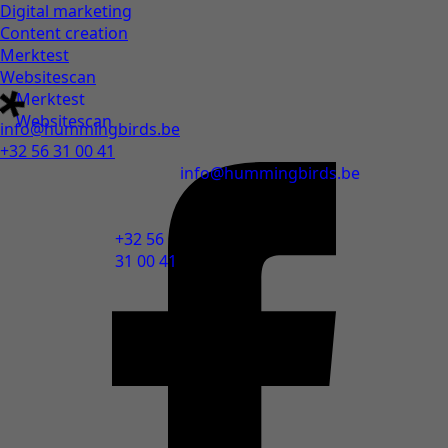
Digital marketing
Content creation
Merktest
Websitescan
Merktest
Websitescan
info@hummingbirds.be
+32 56 31 00 41
info@hummingbirds.be
+32 56
31 00 41