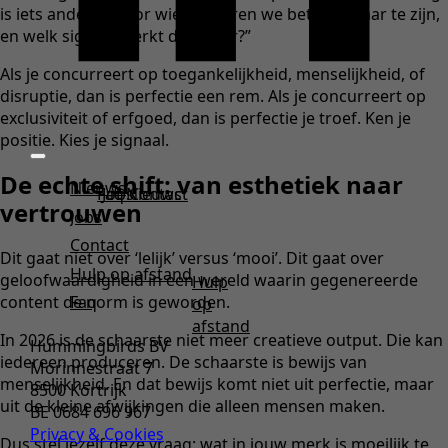
is iets anders: “Voor wie proberen we betrouwbaar te zijn,
en welk signaal werkt daarvoor?”
Als je concurreert op toegankelijkheid, menselijkheid, of
disruptie, dan is perfectie een rem. Als je concurreert op
exclusiviteit of erfgoed, dan is perfectie je troef. Ken je
positie. Kies je signaal.
De echte shift: van esthetiek naar
Nieuws
Faq
Jobs
Nieuws
Contact
vertrouwen
Jobs
Contact
Dit gaat niet over ‘lelijk’ versus ‘mooi’. Dit gaat over
Hulp op afstand
geloofwaardigheid in een wereld waarin gegenereerde
Hulp
content de norm is geworden.
Faq
op
afstand
In 2026 is de schaarste niet meer creatieve output. Die kan
Hummingbirds BV
iedereen produceren. De schaarste is bewijs van
Morinnestraat 7
menselijkheid. En dat bewijs komt niet uit perfectie, maar
8500 Kortrijk
uit de kleine afwijkingen die alleen mensen maken.
BE 0684 696 967
Privacy & Cookies
Dus stel jezelf deze vraag: wat in jouw merk is moeilijk te