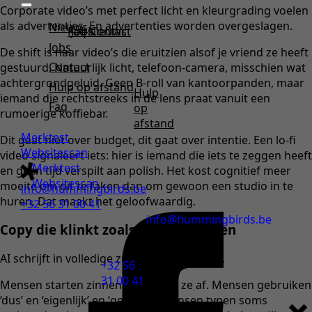
Corporate video’s met perfect licht en kleurgrading voelen
als advertenties. En advertenties worden overgeslagen.
Nieuws
Faq
Jobs
Nieuws
Contact
Jobs
De shift is naar video’s die eruitzien alsof je vriend ze heeft
Contact
gestuurd. Natuurlijk licht, telefoon-camera, misschien wat
achtergrondgeluid. Geen B-roll van kantoorpanden, maar
Hulp op afstand
Hulp
iemand die rechtstreeks in de lens praat vanuit een
Faq
op
rumoerige koffiebar.
afstand
Merktest
Dit gaat niet over budget, dit gaat over intentie. Een lo-fi
Websitescan
video signaleert iets: hier is iemand die iets te zeggen heeft
Merktest
en geen tijd verspilt aan polish. Het kost cognitief meer
Websitescan
moeite om dit te faken dan om gewoon een studio in te
info@hummingbirds.be
huren. Dat maakt het geloofwaardig.
+32 56 31 00 41
info@hummingbirds.be
Copy die klinkt zoals mensen praten
AI schrijft in volledige zinnen. Mensen niet.
+32 56
31 00 41
Mensen starten zinnen en breken ze af. Mensen gebruiken
‘dus’ en ‘eigenlijk’ en ‘gewoon’. Mensen typen soms