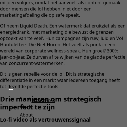
miljoen volgers, omdat het aanvoelt als content gemaakt
door mensen die lol hebben, niet door een
marketingafdeling die op safe speelt.
Of neem Liquid Death. Een watermerk dat eruitziet als een
energiedrank, met marketing die bewust de grenzen
opzoekt van ’te veel’. Hun campagnes zijn ruw, luid en Vol
Hoofdletters Die Niet Horen. Het voelt als punk in een
wereld van corporate wellness-speak. Hun groei? 300%
jaar-op-jaar. Ze durven af te wijken van de gladde perfectie
van concurrent-watermerken.
Dit is geen rebellie voor de lol. Dit is strategische
differentiatie in een markt waar iedereen toegang heeft
tot dezelfde perfectie-tools.
Drie manieren om strategisch
Services
Work
About
Services
imperfect te zijn
Work
About
Lo-fi video als vertrouwenssignaal