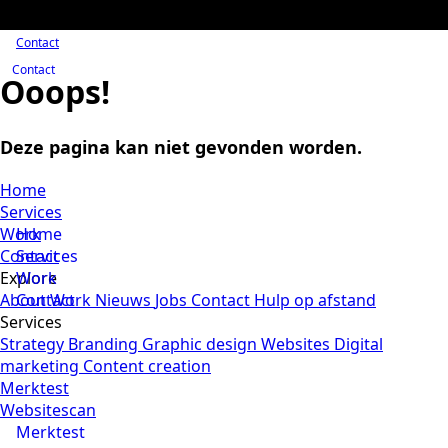
Contact
Contact
Ooops!
Deze pagina kan niet gevonden worden.
Home
Services
Work
Home
Contact
Services
Explore
Work
About
Contact
Work
Nieuws
Jobs
Contact
Hulp op afstand
Services
Strategy
Branding
Graphic design
Websites
Digital
marketing
Content creation
Merktest
Websitescan
Merktest