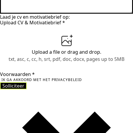
Laad je cv en motivatiebrief op:
Upload CV & Motivatiebrief
*
Upload a file
or drag and drop.
txt, asc, c, cc, h, srt, pdf, doc, docx, pages up to 5MB
Voorwaarden
*
IK GA AKKOORD MET HET PRIVACYBELEID
Solliciteer
Solliciteer