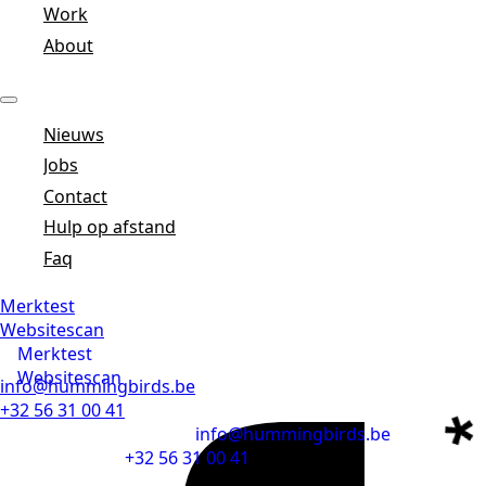
Work
About
Nieuws
Jobs
Contact
Hulp op afstand
Faq
Merktest
Websitescan
Merktest
Websitescan
info@hummingbirds.be
+32 56 31 00 41
info@hummingbirds.be
+32 56 31 00 41