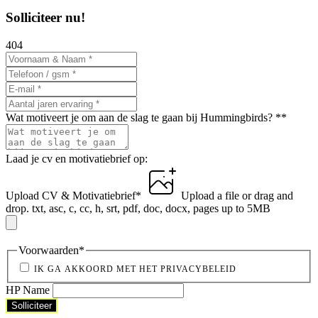
Solliciteer nu!
404
Wat motiveert je om aan de slag te gaan bij Hummingbirds? *
*
Laad je cv en motivatiebrief op:
Upload CV & Motivatiebrief
*
Upload a file
or drag and
drop.
txt, asc, c, cc, h, srt, pdf, doc, docx, pages up to 5MB
Voorwaarden
*
IK GA AKKOORD MET HET PRIVACYBELEID
HP Name
Solliciteer