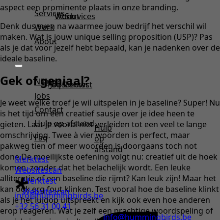
aspect een prominente plaats in onze branding.
Services
Work
About
Services
Denk dus even na waarmee jouw bedrijf het verschil wil
Work
maken. Wat is jouw unique selling proposition (USP)? Pas
About
als je dat voor jezelf hebt bepaald, kan je nadenken over de
ideale baseline.
Gek of geniaal?
Nieuws
Faq
Jobs
Nieuws
Contact
Jobs
Je weet welke troef je wil uitspelen in je baseline? Super! Nu
Contact
is het tijd om een creatief sausje over je idee heen te
Hulp op afstand
gieten. Laat je vooral niet verleiden tot een veel te lange
Hulp
omschrijving. Twee à vier woorden is perfect, maar
Faq
op
pakweg tien of meer woorden is doorgaans toch not
afstand
done.De moeilijkste oefening volgt nu: creatief uit de hoek
Merktest
komen, zonder dat het belachelijk wordt. Een leuke
Websitescan
alliteratie of een baseline die rijmt? Kan leuk zijn! Maar het
Merktest
kan ook erg fout klinken. Test vooral hoe de baseline klinkt
Websitescan
info@hummingbirds.be
als je het luidop uitspreekt en kijk ook even hoe anderen
+32 56 31 00 41
erop reageren. Wat je zelf een prachtige woordspeling of
info@hummingbirds.be