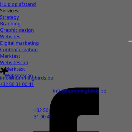
Hulp op afstand
Services
Strategy
Branding
Graphic design
Websites
Digital marketing
Content creation
Merktest
Websitescan
Merktest
Websitescan
info@hummingbirds.be
+32 56 31 00 41
info@hummingbirds.be
+32 56
31 00 41