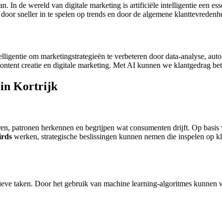
. In de wereld van digitale marketing is artificiële intelligentie een ess
 door sneller in te spelen op trends en door de algemene klanttevreden
telligentie om marketingstrategieën te verbeteren door data-analyse, au
content creatie en digitale marketing. Met AI kunnen we klantgedrag be
 in Kortrijk
n, patronen herkennen en begrijpen wat consumenten drijft. Op basis 
rds
werken, strategische beslissingen kunnen nemen die inspelen op k
itieve taken. Door het gebruik van machine learning-algoritmes kunne