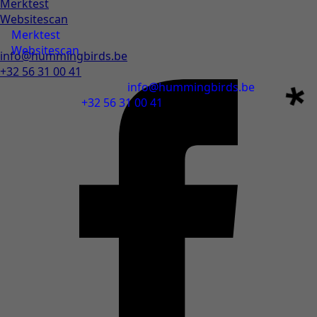
Merktest
Websitescan
Merktest
Websitescan
info@hummingbirds.be
+32 56 31 00 41
info@hummingbirds.be
+32 56 31 00 41