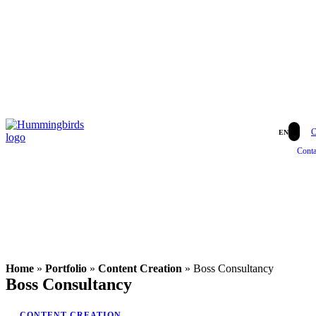
C
EN
Conta
Home
»
Portfolio
»
Content Creation
»
Boss Consultancy
Boss Consultancy
CONTENT CREATION