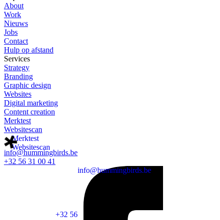
About
Work
Nieuws
Jobs
Contact
Hulp op afstand
Services
Strategy
Branding
Graphic design
Websites
Digital marketing
Content creation
Merktest
Websitescan
Merktest
Websitescan
info@hummingbirds.be
+32 56 31 00 41
info@hummingbirds.be
+32 56