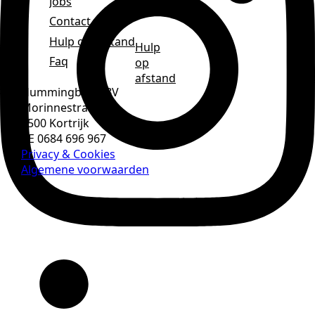
Jobs
Contact
Hulp op afstand
Hulp
Faq
op
afstand
Hummingbirds BV
Morinnestraat 7
8500 Kortrijk
BE 0684 696 967
Privacy & Cookies
Algemene voorwaarden