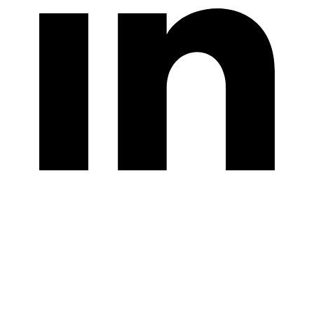
Hummingbirds BV
Morinnestraat 7
8500 Kortrijk
BE 0684 696 967
Algemene voorwaarden