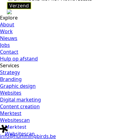
Verzend
Verzend
Explore
About
Work
Nieuws
Jobs
Contact
Hulp op afstand
Services
Strategy
Branding
Graphic design
Websites
Digital marketing
Content creation
Merktest
Websitescan
Merktest
Websitescan
info@hummingbirds.be