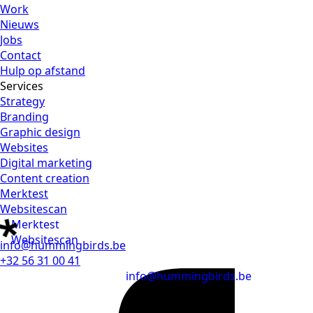
Work
Nieuws
Jobs
Contact
Hulp op afstand
Services
Strategy
Branding
Graphic design
Websites
Digital marketing
Content creation
Merktest
Websitescan
Merktest
Websitescan
info@hummingbirds.be
+32 56 31 00 41
info@hummingbirds.be