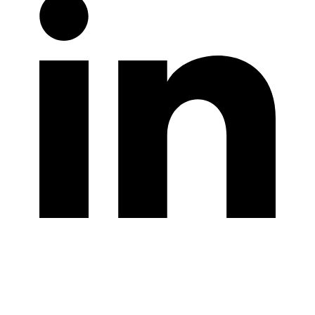
Hummingbirds BV
Morinnestraat 7