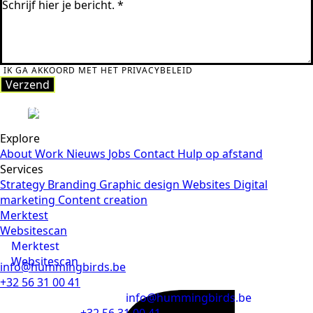
IK GA AKKOORD MET HET PRIVACYBELEID
Verzend
Verzend
Explore
About
Work
Nieuws
Jobs
Contact
Hulp op afstand
Services
Strategy
Branding
Graphic design
Websites
Digital
marketing
Content creation
Merktest
Websitescan
Merktest
Websitescan
info@hummingbirds.be
+32 56 31 00 41
info@hummingbirds.be