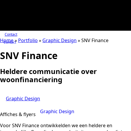
Contact
Home
»
Portfolio
»
Graphic Design
»
SNV Finance
Contact
SNV Finance
Heldere communicatie over
woonfinanciering
Graphic Design
Graphic Design
Affiches & flyers
Voor SNV Finance ontwikkelden we een heldere en