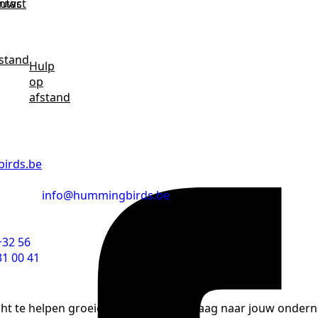
euws
ntact
fstand
Hulp
op
afstand
irds.be
info@hummingbirds.be
+32 56
31 00 41
ht te helpen groeien. We luisteren graag naar jouw onder