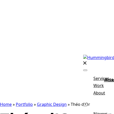
Services
Wor
Abo
Se
Work
About
Home
»
Portfolio
»
Graphic Design
»
Théo d'Or
Nieuws