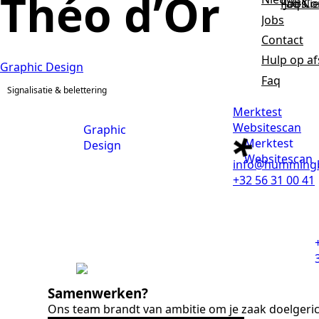
Théo d’Or
Faq
Jobs
Ni
Co
Jobs
Contact
Hulp op a
Graphic Design
Faq
Signalisatie & belettering
Merktest
Websitescan
Graphic
Merktest
Design
Websitescan
info@hummingb
+32 56 31 00 41
Samenwerken?
Ons team brandt van ambitie om je zaak doelgeric