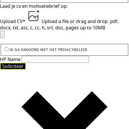
Laad je cv en motivatiebrief op:
Upload CV
*
Upload a file
or drag and drop.
pdf,
docx, txt, asc, c, cc, h, srt, doc, pages up to 10MB
IK GA AKKOORD MET HET PRIVACYBELEID
HP Name
Solliciteer
Solliciteer