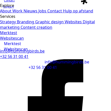
Contact
Explore
Contact
About
Work
Nieuws
Jobs
Contact
Hulp op afstand
Services
Strategy
Branding
Graphic design
Websites
Digital
marketing
Content creation
Merktest
Websitescan
Merktest
Websitescan
info@hummingbirds.be
+32 56 31 00 41
info@hummingbirds.be
+32 56 31 00 41