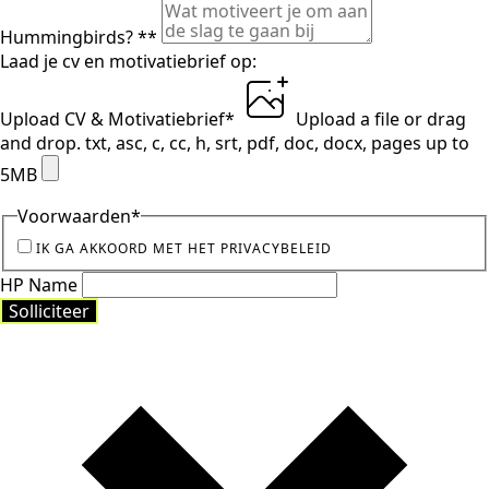
Hummingbirds? *
*
Laad je cv en motivatiebrief op:
Upload CV & Motivatiebrief
*
Upload a file
or drag
and drop.
txt, asc, c, cc, h, srt, pdf, doc, docx, pages up to
5MB
Voorwaarden
*
IK GA AKKOORD MET HET PRIVACYBELEID
HP Name
Solliciteer
Solliciteer