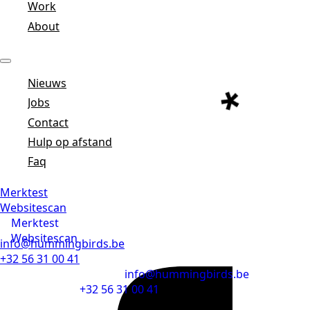
Work
About
Nieuws
Jobs
Contact
Hulp op afstand
Faq
Merktest
Websitescan
Merktest
Websitescan
info@hummingbirds.be
+32 56 31 00 41
info@hummingbirds.be
+32 56 31 00 41