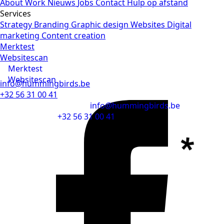
About
Work
Nieuws
Jobs
Contact
Hulp op afstand
Services
Strategy
Branding
Graphic design
Websites
Digital
marketing
Content creation
Merktest
Websitescan
Merktest
Websitescan
info@hummingbirds.be
+32 56 31 00 41
info@hummingbirds.be
+32 56 31 00 41