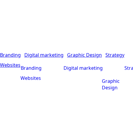
Branding
Digital marketing
Graphic Design
Strategy
Websites
Branding
Digital marketing
Str
Websites
Graphic
Design