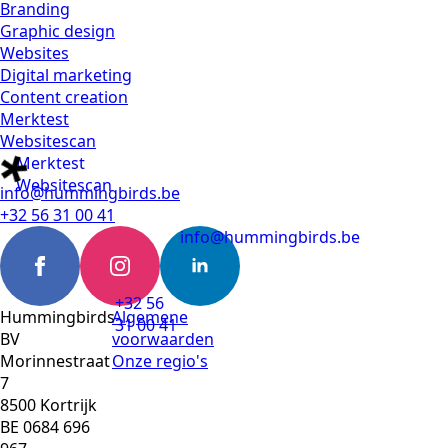
Branding
Graphic design
Websites
Digital marketing
Content creation
Merktest
Websitescan
Merktest
Websitescan
info@hummingbirds.be
+32 56 31 00 41
info@hummingbirds.be
+32 56
Hummingbirds
Algemene
31 00 41
BV
voorwaarden
Morinnestraat
Onze regio's
7
8500 Kortrijk
BE 0684 696