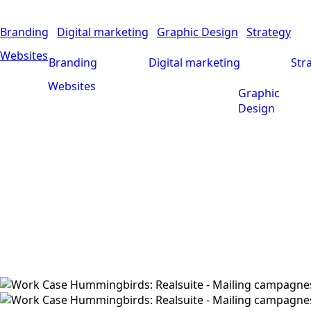
Branding
Digital marketing
Graphic Design
Strategy
Websites
Branding
Digital marketing
Str
Websites
Graphic
Design