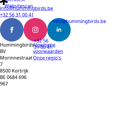
Websitescan
info@hummingbirds.be
+32 56 31 00 41
info@hummingbirds.be
+32 56
Hummingbirds
Algemene
31 00 41
BV
voorwaarden
Morinnestraat
Onze regio's
7
8500 Kortrijk
BE 0684 696
967