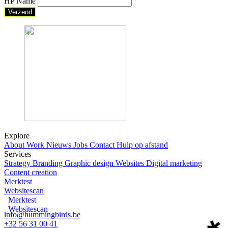
HP Name
Verzend
Verzend
Explore
About
Work
Nieuws
Jobs
Contact
Hulp op afstand
Services
Strategy
Branding
Graphic design
Websites
Digital marketing
Content creation
Merktest
Websitescan
Merktest
Websitescan
info@hummingbirds.be
+32 56 31 00 41