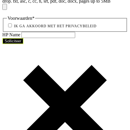
drop.
txt, asc, c, cc, h, srt, pdf, doc, docx, pages up to 5MB
Voorwaarden
*
IK GA AKKOORD MET HET PRIVACYBELEID
HP Name
Solliciteer
Solliciteer