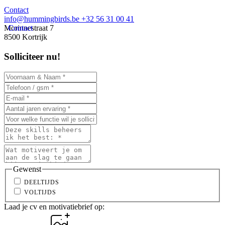
Contact
info@hummingbirds.be
+32 56 31 00 41
Morinnestraat 7
Contact
8500 Kortrijk
Solliciteer nu!
Gewenst
DEELTIJDS
VOLTIJDS
Laad je cv en motivatiebrief op: