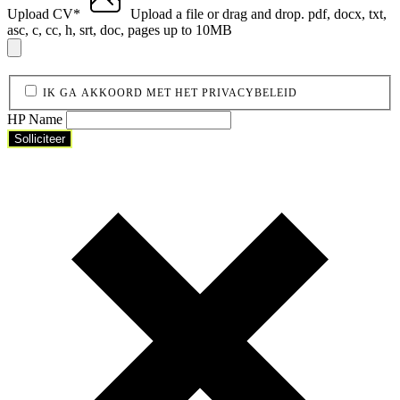
Upload CV
*
Upload a file
or drag and drop.
pdf, docx, txt,
asc, c, cc, h, srt, doc, pages up to 10MB
IK GA AKKOORD MET HET PRIVACYBELEID
HP Name
Solliciteer
Solliciteer