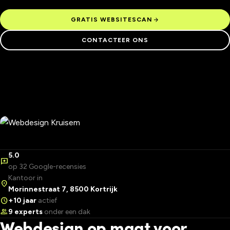
arrow_forward
GRATIS WEBSITESCAN
CONTACTEER ONS
5.0
reviews
op 32 Google-recensies
Kantoor in
location_on
Morinnestraat 7, 8500 Kortrijk
schedule
+10 jaar
actief
group
9 experts
onder een dak
Webdesign op maat voor