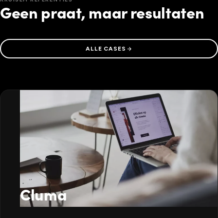
Geen praat, maar resultaten
arrow_forward
ALLE CASES
Cluma