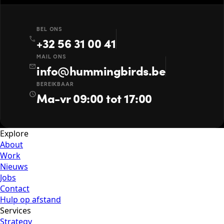
BEL ONS
call
+32 56 31 00 41
MAIL ONS
mail
info@hummingbirds.be
BEREIKBAAR
schedule
Ma-vr 09:00 tot 17:00
Explore
About
Work
Nieuws
Jobs
Contact
Hulp op afstand
Services
Strategy