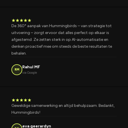
star
star
star
star
star
De 360° aanpak van Hummingbirds – van strategie tot
uitvoering – zorgt ervoor dat alles perfect op elkaar is
afgestemd. Ze zetten sterk in op AI-automatisatie en
denken proactief mee om steeds de beste resultaten te
behalen.
Rahul MF
RM
via Google
star
star
star
star
star
Geweldige samenwerking en altijd behulpzaam. Bedankt,
Hummingbirds!
eva geerardyn