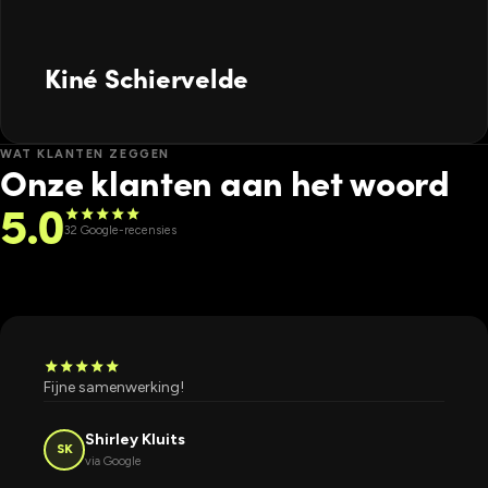
Kiné Schiervelde
WAT KLANTEN ZEGGEN
Onze klanten aan het woord
5.0
star
star
star
star
star
32 Google-recensies
star
star
star
star
star
Fijne samenwerking!
Shirley Kluits
SK
via Google