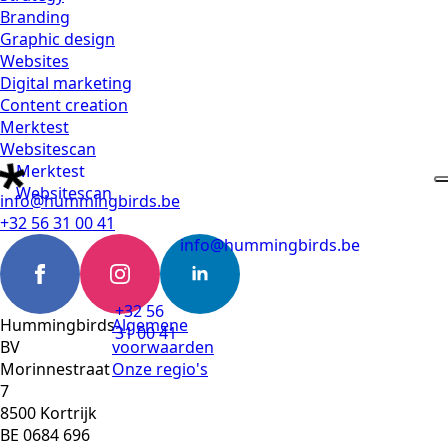
Branding
Graphic design
Websites
Digital marketing
Content creation
Merktest
Websitescan
Merktest
Websitescan
info@hummingbirds.be
+32 56 31 00 41
info@hummingbirds.be
+32 56
Hummingbirds
Algemene
31 00 41
BV
voorwaarden
Morinnestraat
Onze regio's
7
8500 Kortrijk
BE 0684 696