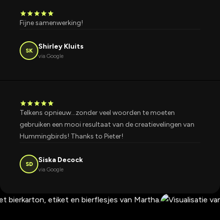
star
star
star
star
star
Fijne samenwerking!
Shirley Kluits
SK
via Google
star
star
star
star
star
Telkens opnieuw...zonder veel woorden te moeten
gebruiken een mooi resultaat van de creatievelingen van
Hummingbirds! Thanks to Pieter!
Siska Decock
SD
via Google