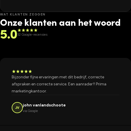
WAT KLANTEN ZEGGEN
Onze klanten aan het woord
5.0
star
star
star
star
star
32 Google-recensies
star
star
star
star
star
Bijzonder fijne ervaringen met dit bedrijf, correcte
afspraken en correcte service. Een aanrader!! Prima
marketingkantoor.
john vanlandschoote
JV
via Google