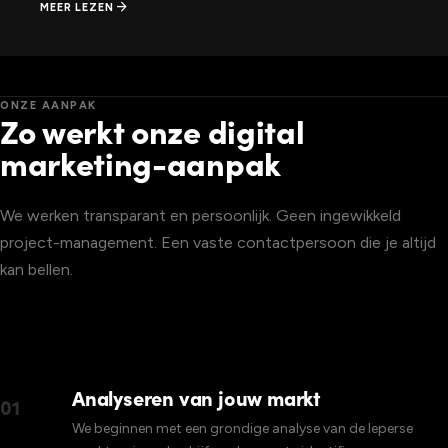
arrow_forward
MEER LEZEN
ONZE AANPAK
Zo werkt onze digital
marketing-aanpak
We werken transparant en persoonlijk. Geen ingewikkeld
project-management. Een vaste contactpersoon die je altijd
kan bellen.
Analyseren van jouw markt
01
We beginnen met een grondige analyse van de Ieperse