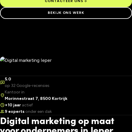
arrow_forward
CONTACTEER ONS
BEKIJK ONS WERK
5.0
reviews
op 32 Google-recensies
Kantoor in
location_on
Morinnestraat 7, 8500 Kortrijk
schedule
+10 jaar
actief
group
9 experts
onder een dak
Digital marketing op maat
voor ondernemers in Ieper