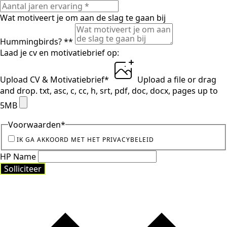
Wat motiveert je om aan de slag te gaan bij
Hummingbirds? *
*
Laad je cv en motivatiebrief op:
Upload CV & Motivatiebrief
*
Upload a file
or drag
and drop.
txt, asc, c, cc, h, srt, pdf, doc, docx, pages up to
5MB
Voorwaarden
*
IK GA AKKOORD MET HET PRIVACYBELEID
HP Name
Solliciteer