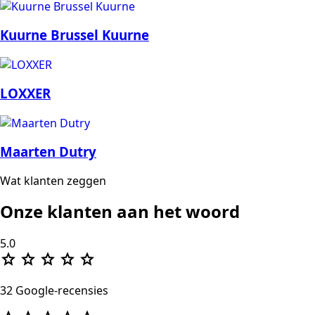
Kuurne Brussel Kuurne
LOXXER
Maarten Dutry
Wat klanten zeggen
Onze klanten aan het woord
5.0
star
star
star
star
star
32 Google-recensies