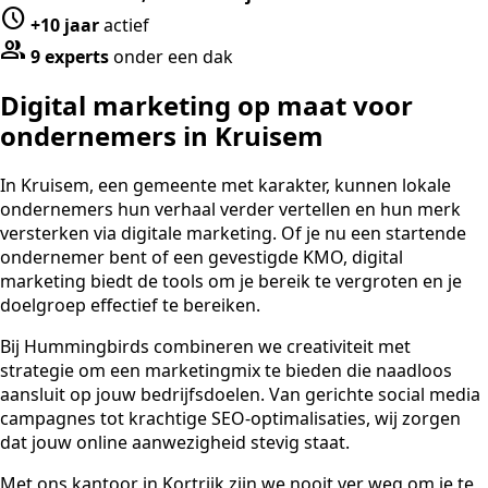
schedule
+10 jaar
actief
group
9 experts
onder een dak
Digital marketing op maat voor
ondernemers in Kruisem
In Kruisem, een gemeente met karakter, kunnen lokale
ondernemers hun verhaal verder vertellen en hun merk
versterken via digitale marketing. Of je nu een startende
ondernemer bent of een gevestigde KMO, digital
marketing biedt de tools om je bereik te vergroten en je
doelgroep effectief te bereiken.
Bij Hummingbirds combineren we creativiteit met
strategie om een marketingmix te bieden die naadloos
aansluit op jouw bedrijfsdoelen. Van gerichte social media
campagnes tot krachtige SEO-optimalisaties, wij zorgen
dat jouw online aanwezigheid stevig staat.
Met ons kantoor in Kortrijk zijn we nooit ver weg om je te