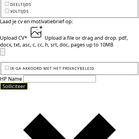
DEELTIJDS
VOLTIJDS
Laad je cv en motivatiebrief op:
Upload CV
*
Upload a file
or drag and drop.
pdf,
docx, txt, asc, c, cc, h, srt, doc, pages up to 10MB
IK GA AKKOORD MET HET PRIVACYBELEID
HP Name
Solliciteer