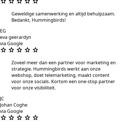
star
star
star
star
star
Geweldige samenwerking en altijd behulpzaam.
Bedankt, Hummingbirds!
EG
eva geerardyn
via Google
star
star
star
star
star
Zoveel meer dan een partner voor marketing en
strategie. Hummingbirds werkt aan onze
webshop, doet telemarketing, maakt content
voor onze socials. Kortom een one-stop partner
voor onze visibiliteit.
JC
Johan Coghe
via Google
star
star
star
star
star