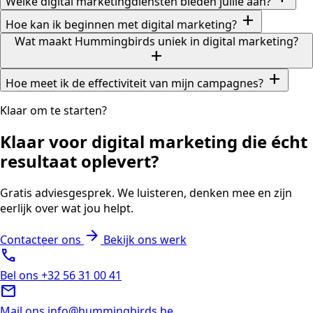
Welke digital marketingdiensten bieden jullie aan?
add
Hoe kan ik beginnen met digital marketing?
Wat maakt Hummingbirds uniek in digital marketing?
add
add
Hoe meet ik de effectiviteit van mijn campagnes?
Klaar om te starten?
Klaar voor digital marketing die écht
resultaat oplevert?
Gratis adviesgesprek. We luisteren, denken mee en zijn
eerlijk over wat jou helpt.
arrow_forward
Contacteer ons
Bekijk ons werk
call
Bel ons
+32 56 31 00 41
mail
Mail ons
info@hummingbirds.be