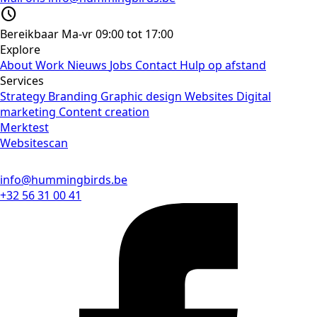
schedule
Bereikbaar
Ma-vr 09:00 tot 17:00
Explore
About
Work
Nieuws
Jobs
Contact
Hulp op afstand
Services
Strategy
Branding
Graphic design
Websites
Digital
marketing
Content creation
Merktest
Websitescan
info@hummingbirds.be
+32 56 31 00 41