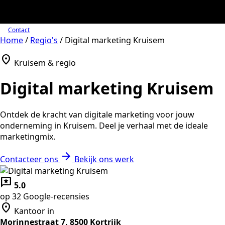
Contact
Home
/
Regio's
/
Digital marketing Kruisem
location_on
Kruisem & regio
Digital marketing Kruisem
Ontdek de kracht van digitale marketing voor jouw
onderneming in Kruisem. Deel je verhaal met de ideale
marketingmix.
arrow_forward
Contacteer ons
Bekijk ons werk
reviews
5.0
op 32 Google-recensies
location_on
Kantoor in
Morinnestraat 7, 8500 Kortrijk