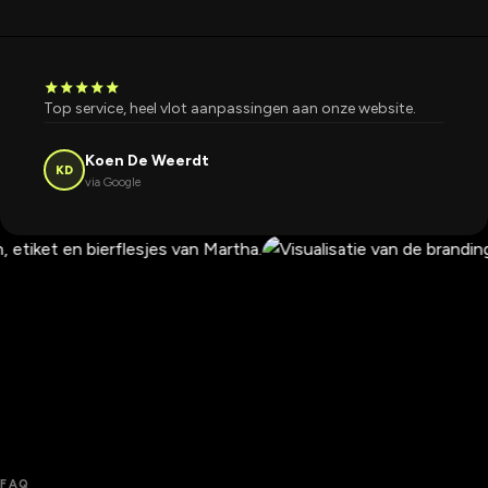
star
star
star
star
star
Top service, heel vlot aanpassingen aan onze website.
Koen De Weerdt
KD
via Google
FAQ