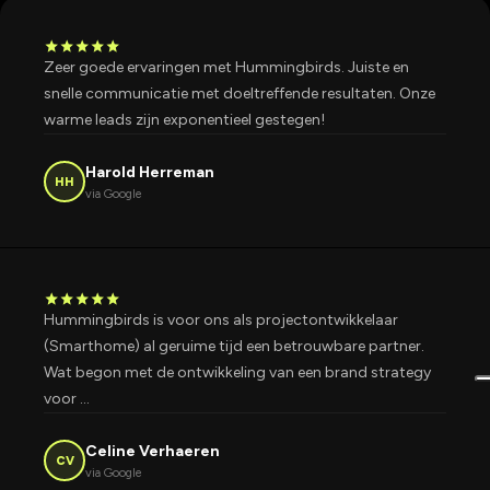
star
star
star
star
star
Zeer goede ervaringen met Hummingbirds. Juiste en
snelle communicatie met doeltreffende resultaten. Onze
warme leads zijn exponentieel gestegen!
Harold Herreman
HH
via Google
star
star
star
star
star
Hummingbirds is voor ons als projectontwikkelaar
(Smarthome) al geruime tijd een betrouwbare partner.
Wat begon met de ontwikkeling van een brand strategy
voor …
Celine Verhaeren
CV
via Google