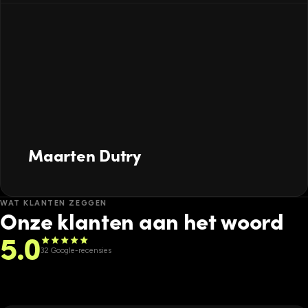
Maarten Dutry
WAT KLANTEN ZEGGEN
Onze klanten aan het woord
5.0
star
star
star
star
star
32 Google-recensies