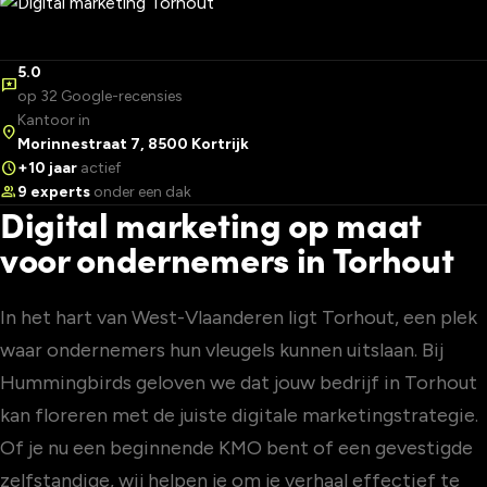
5.0
reviews
op 32 Google-recensies
Kantoor in
location_on
Morinnestraat 7, 8500 Kortrijk
schedule
+10 jaar
actief
group
9 experts
onder een dak
Digital marketing op maat
voor ondernemers in Torhout
In het hart van West-Vlaanderen ligt Torhout, een plek
waar ondernemers hun vleugels kunnen uitslaan. Bij
Hummingbirds geloven we dat jouw bedrijf in Torhout
kan floreren met de juiste digitale marketingstrategie.
Of je nu een beginnende KMO bent of een gevestigde
zelfstandige, wij helpen je om je verhaal effectief te