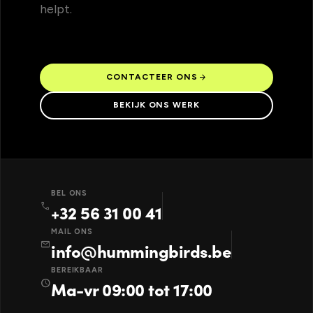
helpt.
arrow_forward
CONTACTEER ONS
BEKIJK ONS WERK
BEL ONS
call
+32 56 31 00 41
MAIL ONS
mail
info@hummingbirds.be
BEREIKBAAR
schedule
Ma-vr 09:00 tot 17:00