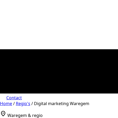
Contact
Home
/
Regio's
/
Digital marketing Waregem
location_on
Waregem & regio