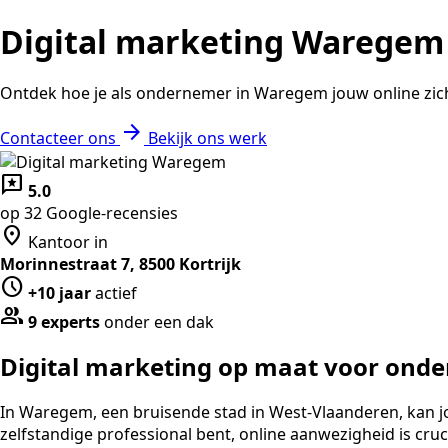
Digital marketing Waregem
Ontdek hoe je als ondernemer in Waregem jouw online zich
arrow_forward
Contacteer ons
Bekijk ons werk
reviews
5.0
op 32 Google-recensies
location_on
Kantoor in
Morinnestraat 7, 8500 Kortrijk
schedule
+10 jaar
actief
group
9 experts
onder een dak
Digital marketing op maat voor ond
In Waregem, een bruisende stad in West-Vlaanderen, kan jo
zelfstandige professional bent, online aanwezigheid is cr