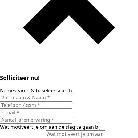
Solliciteer nu!
Namesearch & baseline search
Wat motiveert je om aan de slag te gaan bij