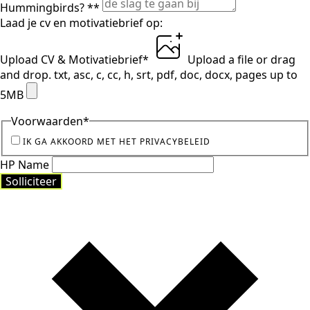
Hummingbirds? *
*
Laad je cv en motivatiebrief op:
Upload CV & Motivatiebrief
*
Upload a file
or drag
and drop.
txt, asc, c, cc, h, srt, pdf, doc, docx, pages up to
5MB
Voorwaarden
*
IK GA AKKOORD MET HET PRIVACYBELEID
HP Name
Solliciteer