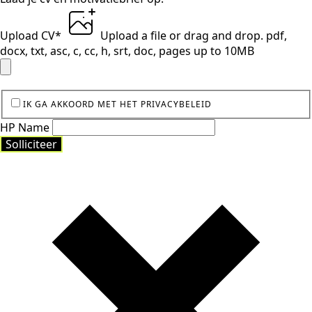
Upload CV
*
Upload a file
or drag and drop.
pdf,
docx, txt, asc, c, cc, h, srt, doc, pages up to 10MB
IK GA AKKOORD MET HET PRIVACYBELEID
HP Name
Solliciteer