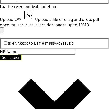
Laad je cv en motivatiebrief op:
Upload CV
*
Upload a file
or drag and drop.
pdf,
docx, txt, asc, c, cc, h, srt, doc, pages up to 10MB
IK GA AKKOORD MET HET PRIVACYBELEID
HP Name
Solliciteer
Solliciteer