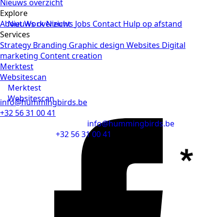
Nieuws overzicht
Explore
About
Nieuws overzicht
Work
Nieuws
Jobs
Contact
Hulp op afstand
Services
Strategy
Branding
Graphic design
Websites
Digital
marketing
Content creation
Merktest
Websitescan
Merktest
Websitescan
info@hummingbirds.be
+32 56 31 00 41
info@hummingbirds.be
+32 56 31 00 41