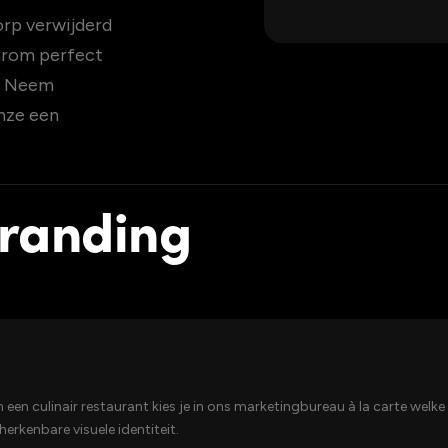
orp verwijderd
aarom perfect
o. Neem
nze een
branding
n een culinair restaurant kies je in ons marketingbureau à la carte we
erkenbare visuele identiteit.