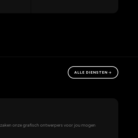
arrow_forward
ALLE DIENSTEN
Hu
lke zaken onze grafisch ontwerpers voor jou mogen
Wee
een