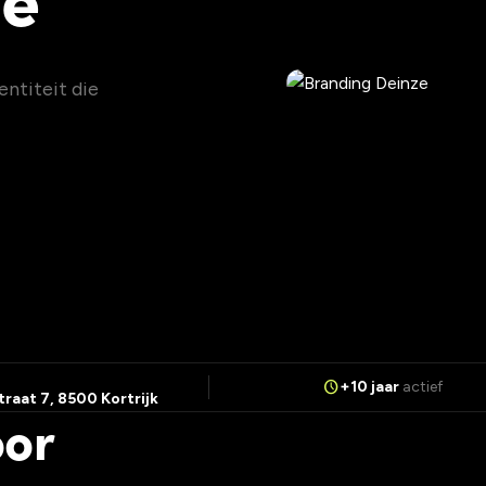
entiteit die
n
schedule
+10 jaar
actief
raat 7, 8500 Kortrijk
oor