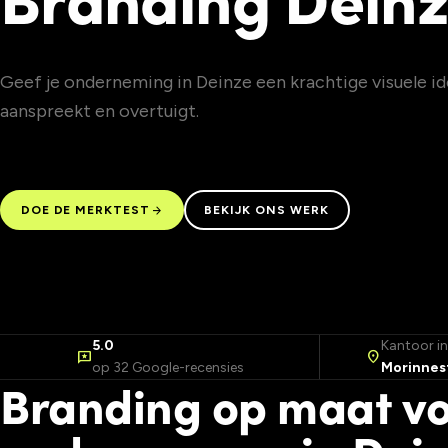
Geef je onderneming in Deinze een krachtige visuele id
aanspreekt en overtuigt.
arrow_forward
DOE DE MERKTEST
BEKIJK ONS WERK
5.0
Kantoor i
reviews
location_on
op 32 Google-recensies
Morinnest
Branding op maat v