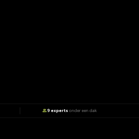
group
9 experts
onder een dak