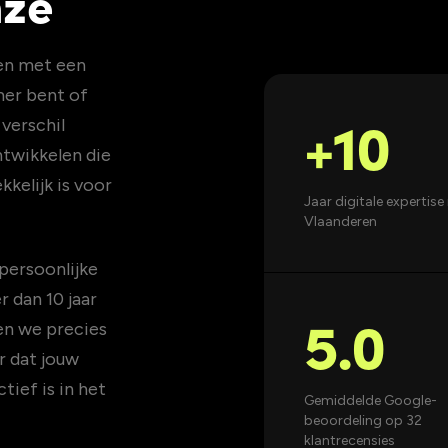
nze
den met een
mer bent of
+10
verschil
ntwikkelen die
kelijk is voor
Jaar digitale expertise 
Vlaanderen
persoonlijke
 dan 10 jaar
5.0
en we precies
r dat jouw
tief is in het
Gemiddelde Google-
beoordeling op 32
klantrecensies