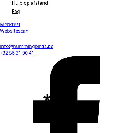
Hulp op afstand
Faq
Merktest
Websitescan
info@hummingbirds.be
+32 56 31 00 41