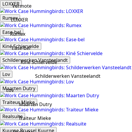
LOXXER
Vermote
Rumex
LOXXER
Ease-bel
Rumex
Kiné Schiervelde
Ease-bel
Schilderwerken Vansteelandt
Kiné Schiervelde
Lov
Schilderwerken Vansteelandt
Maarten Dutry
Lov
Traiteur Mieke
Maarten Dutry
Realsuite
Traiteur Mieke
Kuurne Brussel Kuurne