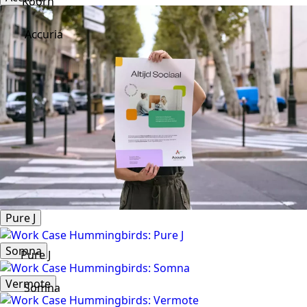
Koorn
Accuria
Pure J
Somna
Pure J
Vermote
Somna