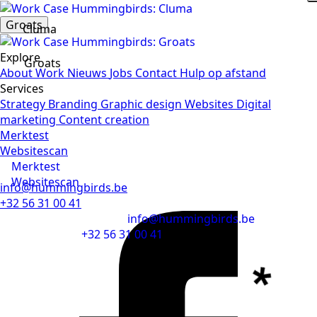
Groats
Cluma
Explore
Groats
About
Work
Nieuws
Jobs
Contact
Hulp op afstand
Services
Strategy
Branding
Graphic design
Websites
Digital
marketing
Content creation
Merktest
Websitescan
Merktest
Websitescan
info@hummingbirds.be
+32 56 31 00 41
info@hummingbirds.be
+32 56 31 00 41