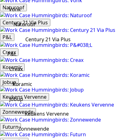
Naturoof
Vonk
Century 21 Via Plus
Naturoof
P&L
Century 21 Via Plus
Creax
P&L
Koramic
Creax
Jobup
Koramic
Keukens Vervenne
Jobup
Zonnewende
Keukens Vervenne
Futurn
Zonnewende