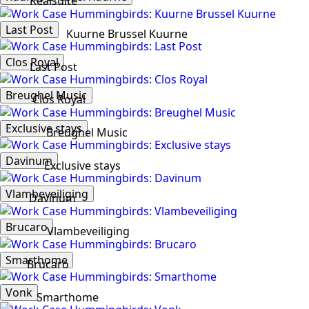
Realsuite
Last Post
Kuurne Brussel Kuurne
Clos Royal
Last Post
Breughel Music
Clos Royal
Exclusive stays
Breughel Music
Davinum
Exclusive stays
Vlambeveiliging
Davinum
Brucaro
Vlambeveiliging
Smarthome
Brucaro
Vonk
Smarthome