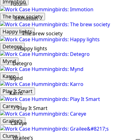
Immotion
Futurn
The brew society
Immotion
Happy lights
The brew society
Detegro
Happy lights
Mynd
Detegro
Karro
Mynd
Play It Smart
Karro
Careye
Play It Smart
Grailee’s
Careye
Cluma
Grailee’s